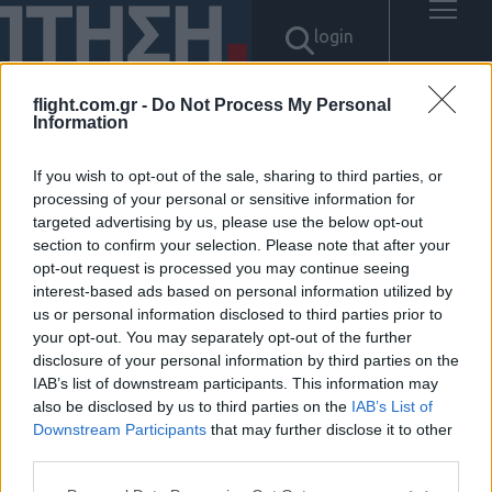
login
flight.com.gr -
Do Not Process My Personal
Information
Αποτελέσματα για:
If you wish to opt-out of the sale, sharing to third parties, or
"TG@bitcoinsyri⟡」검돈현금화
processing of your personal or sensitive information for
targeted advertising by us, please use the below opt-out
문의tron구매대행"
section to confirm your selection. Please note that after your
opt-out request is processed you may continue seeing
Δεν βρέθηκαν αποτελέσματα.
interest-based ads based on personal information utilized by
us or personal information disclosed to third parties prior to
your opt-out. You may separately opt-out of the further
disclosure of your personal information by third parties on the
IAB’s list of downstream participants. This information may
also be disclosed by us to third parties on the
IAB’s List of
ΠΟΛΙΤΙΚΗ ΑΠΟΡΡΗΤΟΥ
Downstream Participants
that may further disclose it to other
ΑΓΟΡΑΣΤΕ ΤΑ ΤΕΥΧΗ ΜΑΣ
third parties.
NAVAL DEFENCE
MILITARY HISTORY
Please note that this website/app uses one or more Google