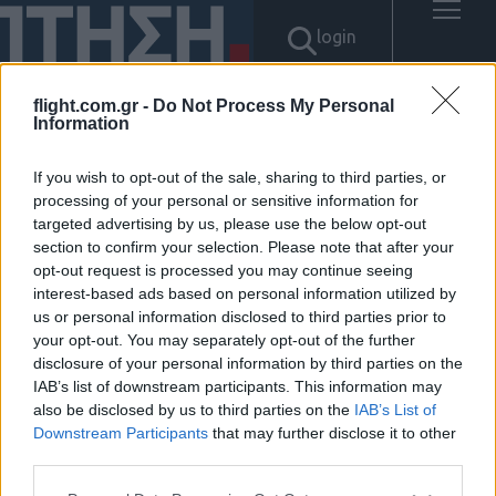
login
flight.com.gr -
Do Not Process My Personal
Information
Αποτελέσματα για: "텔레
If you wish to opt-out of the sale, sharing to third parties, or
@fundwash▸✺엘포인트코인구
processing of your personal or sensitive information for
targeted advertising by us, please use the below opt-out
section to confirm your selection. Please note that after your
입코인추적피하는방법"
opt-out request is processed you may continue seeing
interest-based ads based on personal information utilized by
Δεν βρέθηκαν αποτελέσματα.
us or personal information disclosed to third parties prior to
your opt-out. You may separately opt-out of the further
disclosure of your personal information by third parties on the
IAB’s list of downstream participants. This information may
also be disclosed by us to third parties on the
IAB’s List of
Downstream Participants
that may further disclose it to other
ΠΟΛΙΤΙΚΗ ΑΠΟΡΡΗΤΟΥ
ΑΓΟΡΑΣΤΕ ΤΑ ΤΕΥΧΗ ΜΑΣ
third parties.
NAVAL DEFENCE
Please note that this website/app uses one or more Google