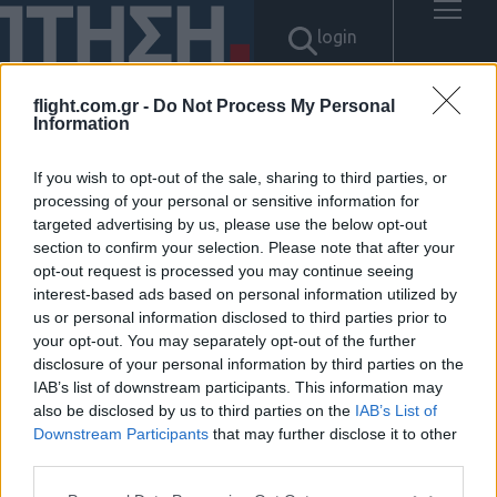
login
flight.com.gr -
Do Not Process My Personal
Information
Αποτελέσματα για: "텔레
If you wish to opt-out of the sale, sharing to third parties, or
@UPCOIN24「⟡xrp전송대행
processing of your personal or sensitive information for
targeted advertising by us, please use the below opt-out
section to confirm your selection. Please note that after your
usdt현금화"
opt-out request is processed you may continue seeing
interest-based ads based on personal information utilized by
Δεν βρέθηκαν αποτελέσματα.
us or personal information disclosed to third parties prior to
your opt-out. You may separately opt-out of the further
disclosure of your personal information by third parties on the
IAB’s list of downstream participants. This information may
also be disclosed by us to third parties on the
IAB’s List of
Downstream Participants
that may further disclose it to other
ΠΟΛΙΤΙΚΗ ΑΠΟΡΡΗΤΟΥ
ΑΓΟΡΑΣΤΕ ΤΑ ΤΕΥΧΗ ΜΑΣ
third parties.
NAVAL DEFENCE
Please note that this website/app uses one or more Google