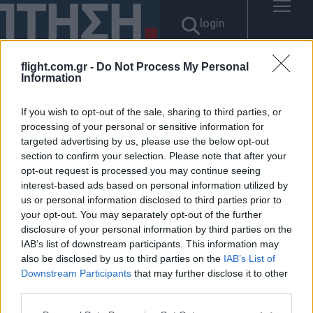
login
flight.com.gr -
Do Not Process My Personal
Information
Αποτελέσματα για: "텔레
If you wish to opt-out of the sale, sharing to third parties, or
@UPCOIN24「▸태더원화환전
processing of your personal or sensitive information for
targeted advertising by us, please use the below opt-out
section to confirm your selection. Please note that after your
테더최저수수료"
opt-out request is processed you may continue seeing
interest-based ads based on personal information utilized by
Δεν βρέθηκαν αποτελέσματα.
us or personal information disclosed to third parties prior to
your opt-out. You may separately opt-out of the further
disclosure of your personal information by third parties on the
IAB’s list of downstream participants. This information may
also be disclosed by us to third parties on the
IAB’s List of
Downstream Participants
that may further disclose it to other
ΠΟΛΙΤΙΚΗ ΑΠΟΡΡΗΤΟΥ
ΑΓΟΡΑΣΤΕ ΤΑ ΤΕΥΧΗ ΜΑΣ
third parties.
NAVAL DEFENCE
Please note that this website/app uses one or more Google