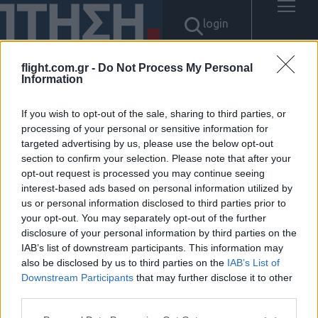
login
flight.com.gr -
Do Not Process My Personal
Information
Αποτελέσματα για: "텔레
If you wish to opt-out of the sale, sharing to third parties, or
@UPCOIN24➙▸리플코인대행
processing of your personal or sensitive information for
targeted advertising by us, please use the below opt-out
section to confirm your selection. Please note that after your
알트코인매입"
opt-out request is processed you may continue seeing
interest-based ads based on personal information utilized by
Δεν βρέθηκαν αποτελέσματα.
us or personal information disclosed to third parties prior to
your opt-out. You may separately opt-out of the further
disclosure of your personal information by third parties on the
IAB’s list of downstream participants. This information may
also be disclosed by us to third parties on the
IAB’s List of
Downstream Participants
that may further disclose it to other
ΠΟΛΙΤΙΚΗ ΑΠΟΡΡΗΤΟΥ
ΑΓΟΡΑΣΤΕ ΤΑ ΤΕΥΧΗ ΜΑΣ
third parties.
NAVAL DEFENCE
Please note that this website/app uses one or more Google