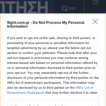
login
flight.com.gr -
Do Not Process My Personal
Information
Αποτελέσματα για: "텔레
If you wish to opt-out of the sale, sharing to third parties, or
@UPCOIN24♦➙문상매입이더
processing of your personal or sensitive information for
targeted advertising by us, please use the below opt-out
section to confirm your selection. Please note that after your
리움파는곳"
opt-out request is processed you may continue seeing
interest-based ads based on personal information utilized by
Δεν βρέθηκαν αποτελέσματα.
us or personal information disclosed to third parties prior to
your opt-out. You may separately opt-out of the further
disclosure of your personal information by third parties on the
IAB’s list of downstream participants. This information may
also be disclosed by us to third parties on the
IAB’s List of
Downstream Participants
that may further disclose it to other
ΠΟΛΙΤΙΚΗ ΑΠΟΡΡΗΤΟΥ
ΑΓΟΡΑΣΤΕ ΤΑ ΤΕΥΧΗ ΜΑΣ
third parties.
NAVAL DEFENCE
Please note that this website/app uses one or more Google