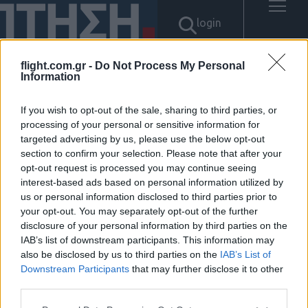
login
flight.com.gr -
Do Not Process My Personal
Information
Αποτελέσματα για: "텔레
If you wish to opt-out of the sale, sharing to third parties, or
processing of your personal or sensitive information for
@CASHFILTER365ǃ⨳아프리카
targeted advertising by us, please use the below opt-out
section to confirm your selection. Please note that after your
tv돈현금화잡코인판매"
opt-out request is processed you may continue seeing
interest-based ads based on personal information utilized by
Δεν βρέθηκαν αποτελέσματα.
us or personal information disclosed to third parties prior to
your opt-out. You may separately opt-out of the further
disclosure of your personal information by third parties on the
IAB’s list of downstream participants. This information may
also be disclosed by us to third parties on the
IAB’s List of
Downstream Participants
that may further disclose it to other
ΠΟΛΙΤΙΚΗ ΑΠΟΡΡΗΤΟΥ
third parties.
ΑΓΟΡΑΣΤΕ ΤΑ ΤΕΥΧΗ ΜΑΣ
NAVAL DEFENCE
Please note that this website/app uses one or more Google