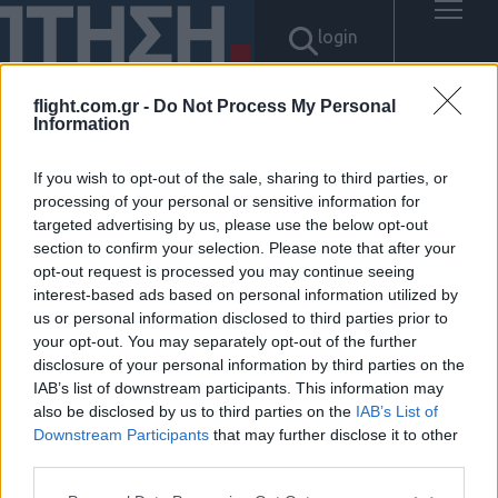
login
flight.com.gr -
Do Not Process My Personal
Information
Αποτελέσματα για: "텔레
If you wish to opt-out of the sale, sharing to third parties, or
@BSECRET7」 ⊃흥신소이용후
processing of your personal or sensitive information for
targeted advertising by us, please use the below opt-out
section to confirm your selection. Please note that after your
기강원도흥신소"
opt-out request is processed you may continue seeing
interest-based ads based on personal information utilized by
Δεν βρέθηκαν αποτελέσματα.
us or personal information disclosed to third parties prior to
your opt-out. You may separately opt-out of the further
disclosure of your personal information by third parties on the
IAB’s list of downstream participants. This information may
also be disclosed by us to third parties on the
IAB’s List of
Downstream Participants
that may further disclose it to other
ΠΟΛΙΤΙΚΗ ΑΠΟΡΡΗΤΟΥ
ΑΓΟΡΑΣΤΕ ΤΑ ΤΕΥΧΗ ΜΑΣ
third parties.
NAVAL DEFENCE
Please note that this website/app uses one or more Google