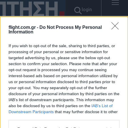
login
flight.com.gr -
Do Not Process My Personal
Information
Αποτελέσματα για: "텔
If you wish to opt-out of the sale, sharing to third parties, or
processing of your personal or sensitive information for
레:bpmc55※㉠시알리스20mg
targeted advertising by us, please use the below opt-out
section to confirm your selection. Please note that after your
프릴리지"
opt-out request is processed you may continue seeing
interest-based ads based on personal information utilized by
Δεν βρέθηκαν αποτελέσματα.
us or personal information disclosed to third parties prior to
your opt-out. You may separately opt-out of the further
disclosure of your personal information by third parties on the
IAB’s list of downstream participants. This information may
also be disclosed by us to third parties on the
IAB’s List of
Downstream Participants
that may further disclose it to other
ΠΟΛΙΤΙΚΗ ΑΠΟΡΡΗΤΟΥ
third parties.
ΑΓΟΡΑΣΤΕ ΤΑ ΤΕΥΧΗ ΜΑΣ
NAVAL DEFENCE
Please note that this website/app uses one or more Google