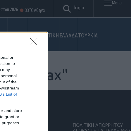
Menu
login
ύστου 2026
33°C Αθήνα
ΙΚΟ
ΣΤΡΑΤΟΣ
ΓΕΩΠΟΛΙΤΙΚΗ
ΕΛΛΑΔΑ
ΤΟΥΡΚΙΑ
sonal or
ection to
센트립vimax"
ou may
 personal
out of the
 downstream
B’s List of
er and store
to grant or
ed purposes
ΠΟΛΙΤΙΚΗ ΑΠΟΡΡΗΤΟΥ
ΑΓΟΡΑΣΤΕ ΤΑ ΤΕΥΧΗ ΜΑΣ