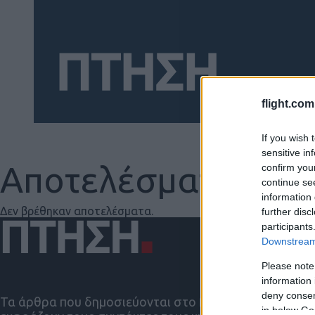
flight.com
If you wish 
sensitive in
Αποτελέσματα γι
confirm you
continue se
Social
information 
Δεν βρέθηκαν αποτελέσματα.
further disc
participants
Downstream 
Please note
information 
deny consent
Τα άρθρα που δημοσιεύονται στο flight.com.gr
in below Go