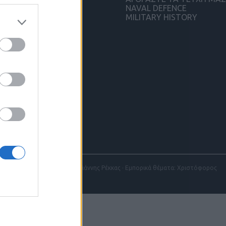
NAVAL DEFENCE
MILITARY HISTORY
ς Κτενάς · Υπεύθυνος Ύλης: Γιάννης Ρέκκας · Εμπορικά θέματα: Χριστόφορος