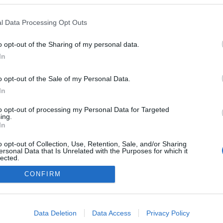
l Data Processing Opt Outs
o opt-out of the Sharing of my personal data.
In
o opt-out of the Sale of my Personal Data.
In
to opt-out of processing my Personal Data for Targeted
ing.
In
o opt-out of Collection, Use, Retention, Sale, and/or Sharing
ersonal Data that Is Unrelated with the Purposes for which it
lected.
Χαλάνδρι · Εκδότης-Διευθυντής: Φαίδων Καραϊωσηφίδης · Αρχισυντάκτης: Χρήστο
Out
CONFIRM
Χαντιώνας · Διοίκηση: Αριάδνη Καραϊωσηφίδη.
consents
o allow Google to enable storage related to advertising like cookies on
Data Deletion
Data Access
Privacy Policy
evice identifiers in apps.