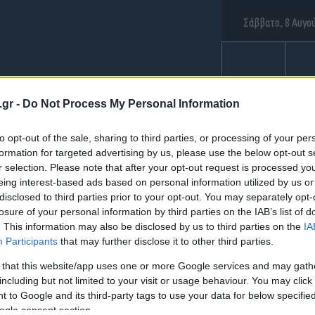
Σάββατο, 8 Αυγο
ΑΕΡΟΠΟΡΙΑ
ΝΑΥΤ
.gr -
Do Not Process My Personal Information
to opt-out of the sale, sharing to third parties, or processing of your per
formation for targeted advertising by us, please use the below opt-out s
α: "텔레:bpmc55÷◆
r selection. Please note that after your opt-out request is processed y
eing interest-based ads based on personal information utilized by us or
disclosed to third parties prior to your opt-out. You may separately opt-
losure of your personal information by third parties on the IAB’s list of
. This information may also be disclosed by us to third parties on the
IA
Participants
that may further disclose it to other third parties.
 that this website/app uses one or more Google services and may gath
including but not limited to your visit or usage behaviour. You may click 
 to Google and its third-party tags to use your data for below specifi
ogle consent section.