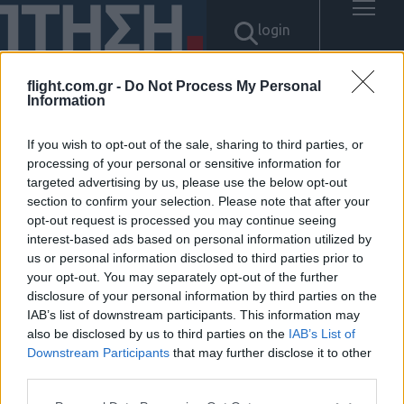
login
flight.com.gr -
Do Not Process My Personal
Information
Αποτελέσματα για: "텔레그램
If you wish to opt-out of the sale, sharing to third parties, or
processing of your personal or sensitive information for
@bitcoinsyri⨳⨳테더코인직거
targeted advertising by us, please use the below opt-out
section to confirm your selection. Please note that after your
래불법자금세탁"
opt-out request is processed you may continue seeing
interest-based ads based on personal information utilized by
Δεν βρέθηκαν αποτελέσματα.
us or personal information disclosed to third parties prior to
your opt-out. You may separately opt-out of the further
disclosure of your personal information by third parties on the
IAB’s list of downstream participants. This information may
also be disclosed by us to third parties on the
IAB’s List of
Downstream Participants
that may further disclose it to other
ΠΟΛΙΤΙΚΗ ΑΠΟΡΡΗΤΟΥ
third parties.
ΑΓΟΡΑΣΤΕ ΤΑ ΤΕΥΧΗ ΜΑΣ
NAVAL DEFENCE
Please note that this website/app uses one or more Google