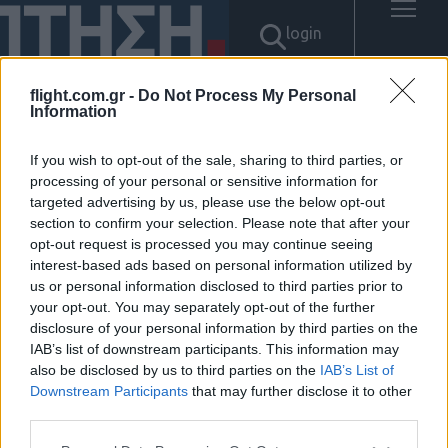
login
flight.com.gr -
Do Not Process My Personal
Information
Αποτελέσματα για: "텔레그램
If you wish to opt-out of the sale, sharing to third parties, or
@bitcoinsyri➙✺usdc판매처테
processing of your personal or sensitive information for
targeted advertising by us, please use the below opt-out
section to confirm your selection. Please note that after your
더손대손"
opt-out request is processed you may continue seeing
interest-based ads based on personal information utilized by
Δεν βρέθηκαν αποτελέσματα.
us or personal information disclosed to third parties prior to
your opt-out. You may separately opt-out of the further
disclosure of your personal information by third parties on the
IAB’s list of downstream participants. This information may
also be disclosed by us to third parties on the
IAB’s List of
Downstream Participants
that may further disclose it to other
ΠΟΛΙΤΙΚΗ ΑΠΟΡΡΗΤΟΥ
ΑΓΟΡΑΣΤΕ ΤΑ ΤΕΥΧΗ ΜΑΣ
third parties.
NAVAL DEFENCE
Please note that this website/app uses one or more Google