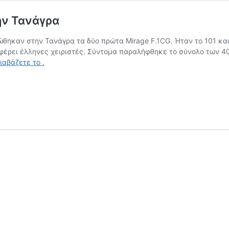
ην Τανάγρα
ώθηκαν στην Τανάγρα τα δύο πρώτα Mirage F.1CG. Ήταν το 101 και
χαν φέρει έλληνες χειριστές. Σύντομα παραλήφθηκε το σύνολο τω
Η
διαβάζετε το
.
άφιξη
των
πρώτων
Mirage
F.1CG
στην
Τανάγρα