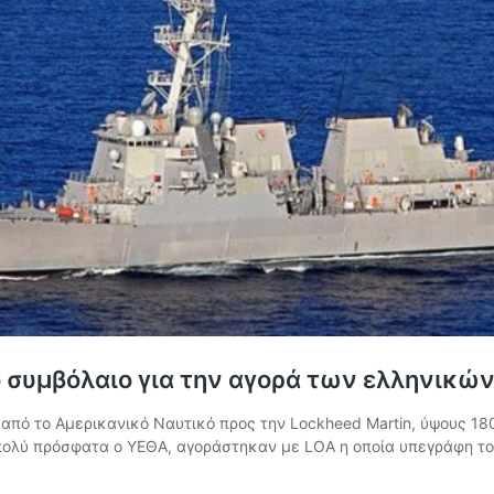
ο συμβόλαιο για την αγορά των ελληνικών
 από το Αμερικανικό Ναυτικό προς την Lockheed Martin, ύψους 18
πολύ πρόσφατα ο ΥΕΘΑ, αγοράστηκαν με LOA η οποία υπεγράφη τον